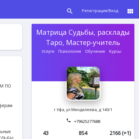
search
view_module
Регистрация/Вход
Матрица Судьбы, расклады
Таро, Мастер-учитель
Услуги
Психология
Обучение
Курсы
ЕМ ПО
сферам
г Уфа, ул Менделеева, д 140/1
в
phone
+79625277688
льные
43
854
2166 (+1)
СУДЬБЫ