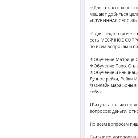
✅Для тех, кто хочет 
мешают добиться целе
«ГЛУБИННАЯ СЕССИЯ» -
✅ Для тех, кто хочет 
есть МЕСЯЧНОЕ СОПРОВ
по всем вопросам и пр
⚜️Обучение Матрице С
⚜️Обучение Таро. Онл
⚜️Обучение и инициация
Лунное рейки, Рейки И
🌀Онлайн марафоны в 
себя»
🕯️Ритуалы только по 
вопросов: деньги, отн
По всем вопросам пиш
Скидка: по договорен