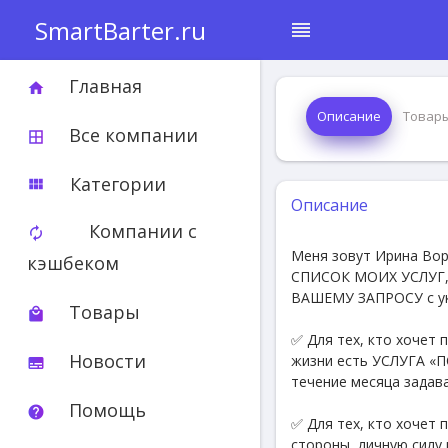
SmartBarter.ru
reorder
Главная
home
Описание
Товар
Все компании
border_all
Категории
view_module
Описание
Компании с
autorenew
Меня зовут Ирина Вор
кэшбеком
СПИСОК МОИХ УСЛУГ
ВАШЕМУ ЗАПРОСУ с у
Товары
local_mall
✅ Для тех, кто хочет
Новости
жизни есть УСЛУГА «
subtitles
течение месяца задав
Помощь
help
✅ Для тех, кто хочет 
стороны, личную сил