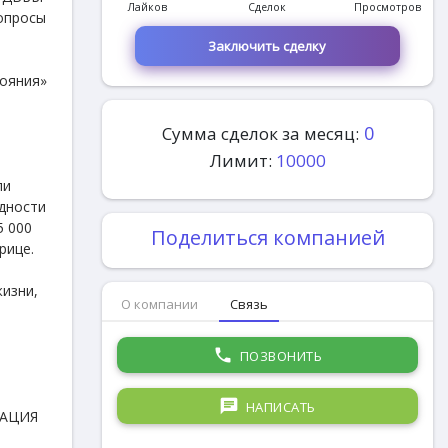
Лайков
Сделок
Просмотров
вопросы
Заключить сделку
тояния»
0
Сумма сделок за месяц:
Лимит:
10000
ли
удности
5 000
Поделиться компанией
рице.
жизни,
О компании
Связь
phone
ПОЗВОНИТЬ
chat
НАПИСАТЬ
ТАЦИЯ