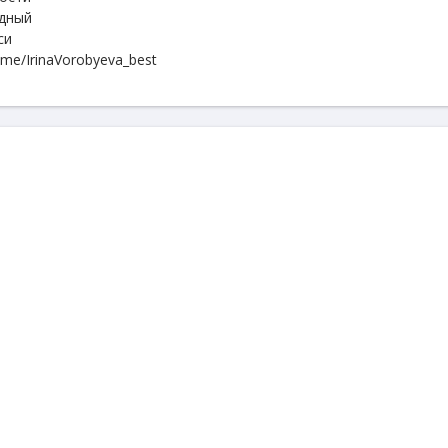
одный
си
.me/IrinaVorobyeva_best