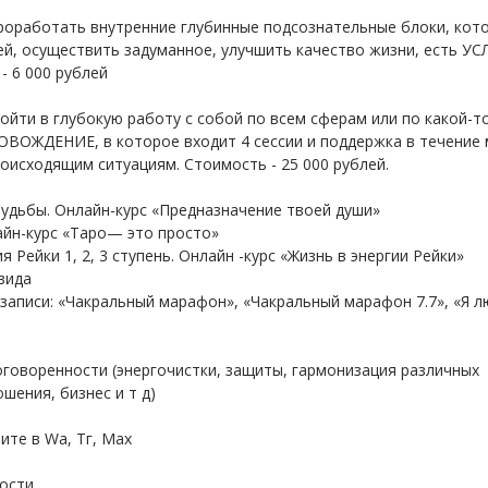
проработать внутренние глубинные подсознательные блоки, кот
й, осуществить задуманное, улучшить качество жизни, есть УС
 6 000 рублей
пойти в глубокую работу с собой по всем сферам или по какой-т
ОЖДЕНИЕ, в которое входит 4 сессии и поддержка в течение 
оисходящим ситуациям. Стоимость - 25 000 рублей.
удьбы. Онлайн-курс «Предназначение твоей души»
айн-курс «Таро— это просто»
 Рейки 1, 2, 3 ступень. Онлайн -курс «Жизнь в энергии Рейки»
зида
записи: «Чакральный марафон», «Чакральный марафон 7.7», «Я 
договоренности (энергочистки, защиты, гармонизация различных
ошения, бизнес и т д)
ите в Wa, Тг, Мах
ности