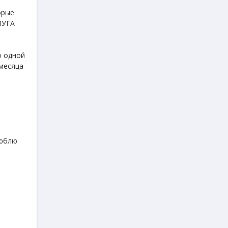
орые
ЛУГА
о одной
месяца
люблю