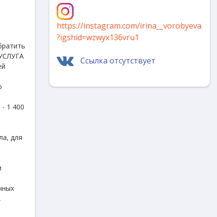
https://instagram.com/irina__vorobyeva
?igshid=wzwyx136vru1
обратить
 УСЛУГА
Ссылка отсутствует
ей
о
- 1 400
а, для
и
чных
А