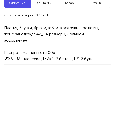
Описание
Контакты
Товары
Отзывы
Новые компании
Дата регистрации: 19.12.2019
Агентство событий ПУШКА
Уфа
Платья, блузки, брюки, юбки, кофточки, костюмы, 
женская одежда 42_54 размеры, большой 
Услуги
Праздник/Развлечения
Аниматоры
100%
Распродажа, цены от 500р

Продукция AVON, ФАБЕРЛИК,
📍Хбк ,Менделеева ,137.к4 ,2 й этаж ,121 й бутик
ОРИФЛЭЙМ.
Интересные компании
1234 БР
Инэс - Вэб дизайнер
Уфа
Услуги
Интернет
Реклама
Сайты&Web-Design
Графический дизайн