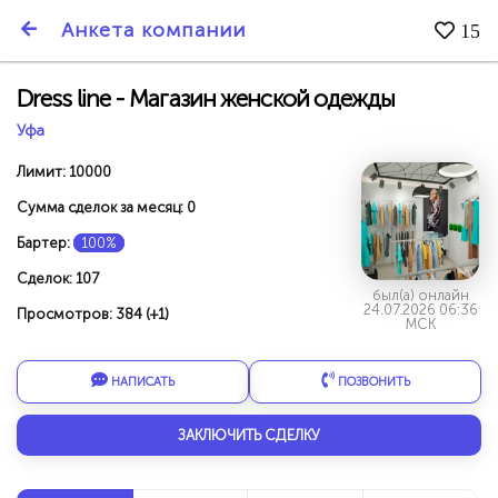
SmartBarter.ru
Анкета компании
15
Последние обновления
Dress line - Магазин женской одежды
Уфа
Лимит: 10000
Сумма сделок за месяц: 0
Бартер:
100%
Сделок: 107
был(а) онлайн
24.07.2026 06:36
Просмотров: 384 (+1)
МСК
НАПИСАТЬ
ПОЗВОНИТЬ
ДАРИТЕ ДРУЗЬЯМ 3000 БР ЗА НАШ СЧЁТ!
ЗАКЛЮЧИТЬ СДЕЛКУ