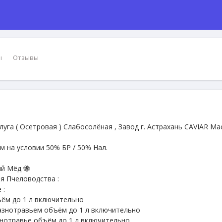
ы
Отзывы
луга ( Осетровая ) Слабосолёная , Завод г. Астрахань CAVIAR Ма
м на условии 50% БР / 50% Нал.
ый Мёд 🐝
я Пчеловодства :
 :
ём до 1 л включительно
азнотравьем объём до 1 л включительно
нотравье объём до 1 л включительно