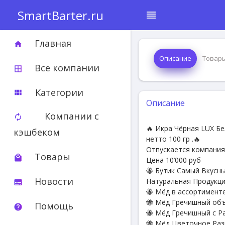
SmartBarter.ru
reorder
Главная
home
Описание
Товар
Все компании
border_all
Категории
view_module
Описание
Компании с
autorenew
🔥 Икра Чёрная LUX Бе
кэшбеком
нетто 100 гр .🔥
Отпускается компания
Товары
local_mall
Цена 10’000 руб
🐝 Бутик Самый Вкусн
Новости
Натуральная Продукци
subtitles
🐝 Мёд в ассортименте
🐝 Мёд Гречишный объ
Помощь
help
🐝 Мёд Гречишный с Р
🐝 Мёд Цветочное Раз