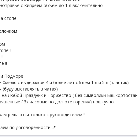
нотравье с Кипреем объём до 1 л включительно
а стопе ‼️
олочком
ном
опе ‼️
‼️
е ‼️
у и Подморе
и Хмелю с выдержкой 4 и более лет объём 1 л и 5 л (пластик)
 (буду выставлять в чатах)
 на Любой Праздник и Торжество ( без символики Башкортостан
вящённые ( 3х часовые по долготе горения) поштучно
вкам решаются только с руководителем ‼️
таем по договорённости 📍