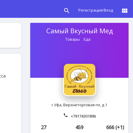
search
view_module
Регистрация/Вход
Самый Вкусный Мед
Товары
Еда
сса
г Уфа, Верхнеторговая пл, д 1
phone
+79174301896
27
459
666 (+1)