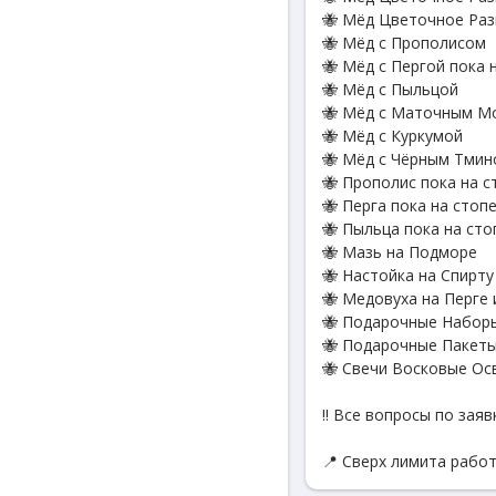
🐝 Мёд Цветочное Раз
🐝 Мёд с Прополисом
🐝 Мёд с Пергой пока н
🐝 Мёд с Пыльцой
🐝 Мёд с Маточным М
🐝 Мёд с Куркумой
🐝 Мёд с Чёрным Тми
🐝 Прополис пока на ст
🐝 Перга пока на стопе 
🐝 Пыльца пока на стоп
🐝 Мазь на Подморе
🐝 Настойка на Спирт
🐝 Медовуха на Перге 
🐝 Подарочные Наборы
🐝 Подарочные Пакеты
🐝 Свечи Восковые Ос
‼️ Все вопросы по зая
📍 Сверх лимита рабо