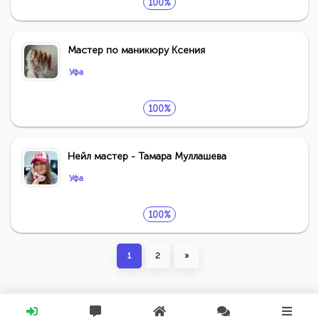
100%
Мастер по маникюру Ксения
Уфа
100%
Нейл мастер - Тамара Муллашева
Уфа
100%
1
2
»