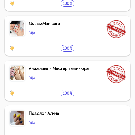
100%
GulnazManicure
Уфа
100%
Анжелика - Мастер педикюра
Уфа
100%
Подолог Алина
Уфа