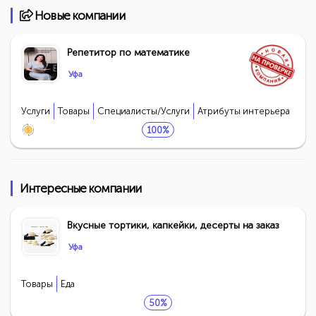
Новые компании
Репетитор по математике
Уфа
Услуги
Товары
Специалисты/Услуги
Атрибуты интерьера
100%
Продукция AVON, ФАБЕРЛИК,
ОРИФЛЭЙМ.
Интересные компании
1234 БР
Вкусные тортики, капкейки, десерты на заказ
Уфа
Товары
Еда
50%