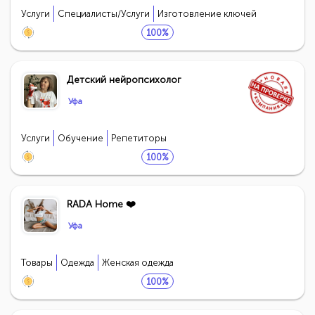
Услуги
Специалисты/Услуги
Изготовление ключей
100%
Детский нейропсихолог
Пополнение бартерного баланса
Уфа
Погасить кредит
Взять кредит
Просто уведомляем, что здесь Вы
Услуги
Обучение
Репетиторы
пополняете свой
Бартерный баланс
. Для
100%
покупки пакета услуг нажмите
сюда
Сумма
Сумма погашения
Сумма пополнения
RADA Home ❤️
Уфа
Товары
Одежда
Женская одежда
100%