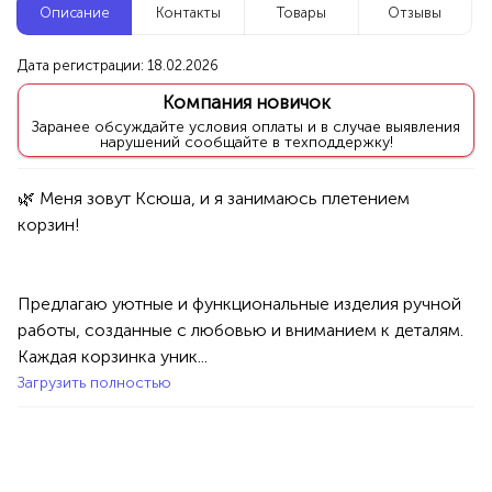
Описание
Контакты
Товары
Отзывы
Новые компании
Дата регистрации: 18.02.2026
Агентство событий ПУШКА
Компания новичок
Уфа
Заранее обсуждайте условия оплаты и в случае выявления
нарушений сообщайте в техподдержку!
Услуги
Праздник/Развлечения
Аниматоры
🌿 Меня зовут Ксюша, и я занимаюсь плетением 
100%
Продукция AVON, ФАБЕРЛИК,
ОРИФЛЭЙМ.
Интересные компании
1234 БР
Предлагаю уютные и функциональные изделия ручной 
работы, созданные с любовью и вниманием к деталям. 
Бухгалтерское обслуживание ООО и ИП
Каждая корзинка уник...
Загрузить полностью
Уфа
Услуги
Специалисты/Услуги
Бухгалтеры
100%