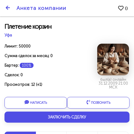
SmartBarter.ru
Анкета компании
0
Последние обновления
Плетение корзин
Уфа
Лимит: 50000
Сумма сделок за месяц: 0
Бартер:
100%
Сделок: 0
был(а) онлайн
31.12.2009 21:00
Просмотров: 12 (+1)
МСК
НАПИСАТЬ
ПОЗВОНИТЬ
ДАРИТЕ ДРУЗЬЯМ 3000 БР ЗА НАШ СЧЁТ!
ЗАКЛЮЧИТЬ СДЕЛКУ