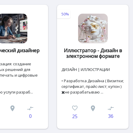
50%
ческий дизайнер
Иллюстратор - Дизайн в
электронном формате
зация: создание
ых решений для
ДИЗАЙН | ИЛЛЮСТРАЦИИ
 печать и цифровые
• Разработка Дизайна ( Визитки;
сертификат, прайс-лист; купон )
 услуги разраб...
✖️не разрабатываю ...
place
compare_arrows
favorite_border
place
compare_arrows
0
36
25