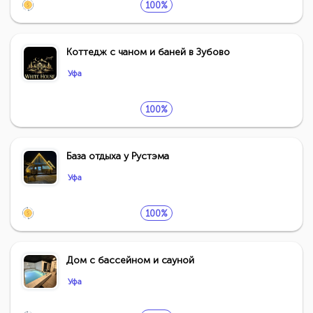
100%
Коттедж с чаном и баней в Зубово
Уфа
100%
База отдыха у Рустэма
Уфа
100%
Дом с бассейном и сауной
Уфа