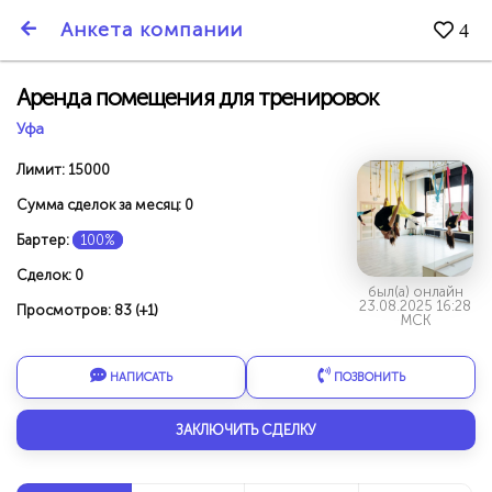
SmartBarter.ru
Анкета компании
4
Последние обновления
Аренда помещения для тренировок
Уфа
Лимит: 15000
Сумма сделок за месяц: 0
Бартер:
100%
Сделок: 0
был(а) онлайн
23.08.2025 16:28
Просмотров: 83 (+1)
МСК
НАПИСАТЬ
ПОЗВОНИТЬ
ДАРИТЕ ДРУЗЬЯМ 3000 БР ЗА НАШ СЧЁТ!
ЗАКЛЮЧИТЬ СДЕЛКУ