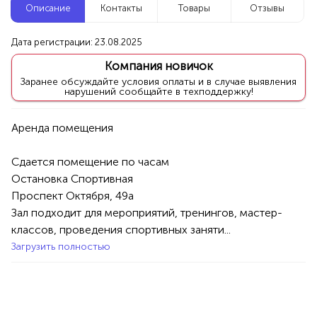
Описание
Контакты
Товары
Отзывы
Новые компании
Дата регистрации: 23.08.2025
Агентство событий ПУШКА
Компания новичок
Уфа
Заранее обсуждайте условия оплаты и в случае выявления
нарушений сообщайте в техподдержку!
Услуги
Праздник/Развлечения
Аниматоры
100%
Продукция AVON, ФАБЕРЛИК,
Сдается помещение по часам

ОРИФЛЭЙМ.
Остановка Спортивная

Интересные компании
1234 БР
Проспект Октября, 49а

Зал подходит для мероприятий, тренингов, мастер-
Здравница Алтеи
классов, проведения спортивных заняти...
Загрузить полностью
Уфа
Услуги
Обучение
Курсы
100%