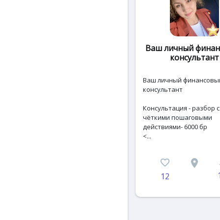
Ваш личный фина
консультант
Ваш личный финансовы
консультант
Консультация - разбор с
чёткими пошаговыми
действиями- 6000 бр
<...
favorite_border
place
c
12