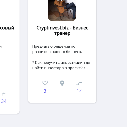
нсовый
Cryptinvest.biz - Бизнес
тренер
й
Предлагаю решения по
развитию вашего бизнеса.
* Как получить инвестиции, где
найти инвестора в проект? <...
favorite_border
place
compare_arrows
13
3
ompare_arrows
134