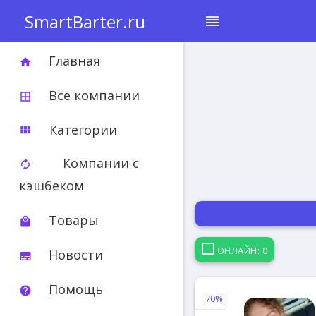
SmartBarter.ru
reorder
Главная
home
Все компании
border_all
Категории
view_module
Компании с
autorenew
кэшбеком
Товары
local_mall
ОНЛАЙН: 0
Новости
subtitles
Помощь
help
70%