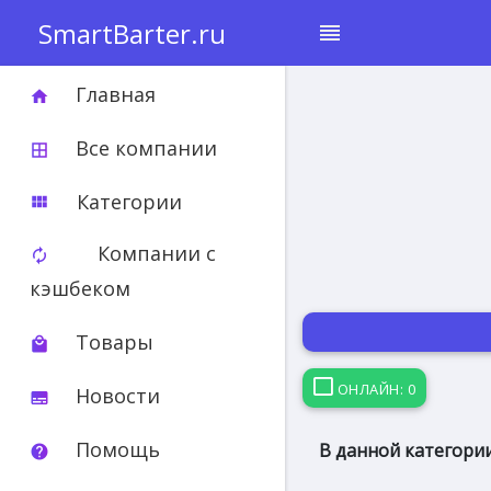
SmartBarter.ru
reorder
Главная
home
Все компании
border_all
Категории
view_module
Компании с
autorenew
кэшбеком
Товары
local_mall
ОНЛАЙН: 0
Новости
subtitles
Помощь
В данной категории
help