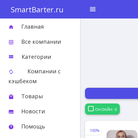
SmartBarter.ru
reorder
Главная
home
Все компании
border_all
Категории
view_module
Компании с
autorenew
кэшбеком
Товары
local_mall
ОНЛАЙН: 0
Новости
subtitles
Помощь
help
100%