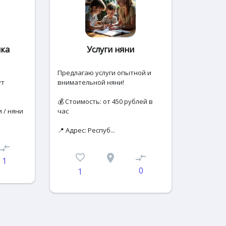
нка
Услуги няни
Предлагаю услуги опытной и
ут
внимательной няни!
💰 Стоимость: от 450 рублей в
 / няни
час
📍 Адрес: Респуб...
ompare_arrows
favorite_border
place
compare_arrows
1
0
1