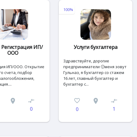
100%
- Регистрация ИП/
Услуги бухгалтера
ООО
Здравствуйте, дорогие
ция ИП/ООО. Открытие
предприниматели 🙂меня зовут
о счета, подбор
Гульназ, я бухгалтер со стажем
налогообложения,
16 лет, главный бухгалтер и
ия....
бухгалтер с...
place
compare_arrows
favorite_border
place
compare_arrows
0
1
0