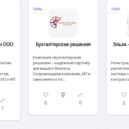
100%
100%
 и ООО
Бухгалтерские решения
Эльза 
Компания «Бухгалтерские
крытии
решения» - надёжный партнёр
Регистра
для вашего бизнеса.
расчётног
етов,
Сопровождаем компании, ИП и
системы 
ООО и ИП
самозанятых по...
консультац
favorite_border
place
compare_arrows
favorite_border
ompare_arrows
0
0
2
1