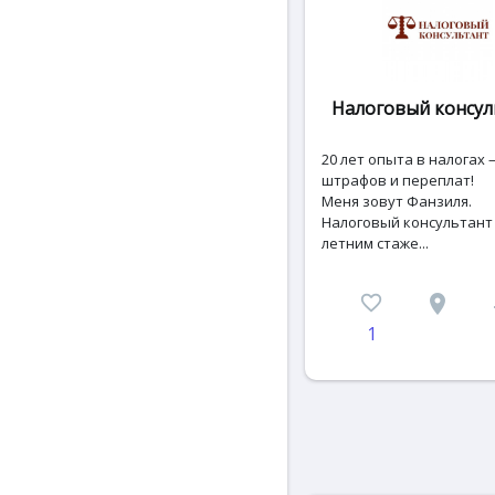
Налоговый консул
20 лет опыта в налогах 
штрафов и переплат!
Меня зовут Фанзиля.
Налоговый консультант 
летним стаже...
favorite_border
place
c
1