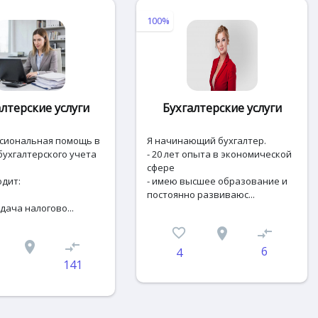
100%
лтерские услуги
Бухгалтерские услуги
сиональная помощь в
Я начинающий бухгалтер.
бухгалтерского учета
- 20 лет опыта в экономической
сфере
одит:
- имею высшее образование и
постоянно развиваюс...
сдача налогово...
favorite_border
place
compare_arrows
place
compare_arrows
6
4
141