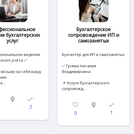
фессиональное
Бухгалтерское
ие бухгалтерских
сопровождение ИП и
услуг
самозанятых
сиональное ведение
Бухгалтер для ИП и самозанятых
ского учёта ✅
✅ Гусева Наталия
 возьму на себя вашу
Владимировна
рию:
...
📌 Услуги бухгалтерского
сопровожд...
place
compare_arrows
favorite_border
place
compare_arrows
2
1
0