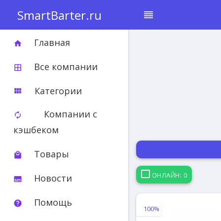
SmartBarter.ru
reorder
Главная
home
Все компании
border_all
Категории
view_module
Компании с
autorenew
кэшбеком
Товары
local_mall
ОНЛАЙН: 0
Новости
subtitles
Помощь
help
100%