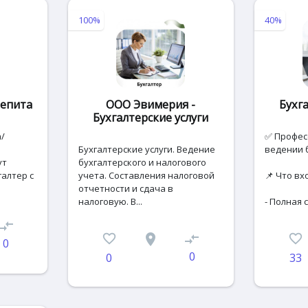
100%
40%
щепита
ООО Эвимерия -
Бухга
Бухгалтерские услуги
/
✅ Профес
Бухгалтерские услуги. Ведение
ведении 
ут
бухгалтерского и налогового
галтер с
учета. Составления налоговой
📌 Что вх
отчетности и сдача в
налоговую. В...
- Полная 
ompare_arrows
favorite_border
place
compare_arrows
favorite_border
0
0
0
33