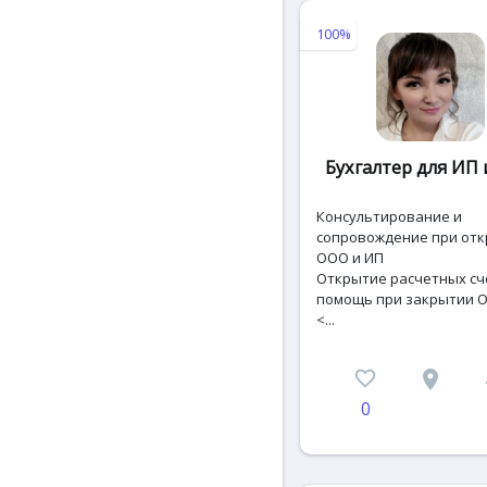
100%
Бухгалтер для ИП
Консультирование и
сопровождение при от
ООО и ИП
Открытие расчетных сч
помощь при закрытии 
<...
favorite_border
place
c
0