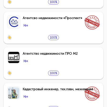
100%
Агентсво недвижимости «Проспект»
Уфа
100%
Агентство недвижимости ПРО М2
Уфа
100%
Кадастровый инженер, тех.план, межевание
Уфа