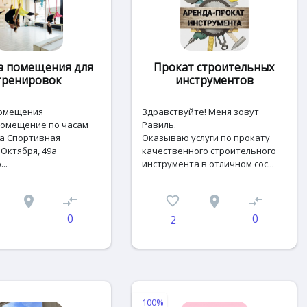
а помещения для
Прокат строительных
тренировок
инструментов
омещения
Здравствуйте! Меня зовут
помещение по часам
Равиль.
а Спортивная
Оказываю услуги по прокату
Октября, 49а
качественного строительного
..
инструмента в отличном сос...
place
compare_arrows
favorite_border
place
compare_arrows
0
0
2
100%