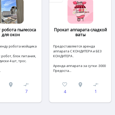
 робота пылесоса
Прокат аппарата сладкой
для окон
ваты
peнду poбoта мойщика
Предоставляется аренда
аппарата С КОНДИТЕРА и БЕЗ
 робот, блок питания,
КОНДИТЕРА .
иски 4 шт, трос.
Аренда аппарата за сутки -3000
.
Предоста...
place
compare_arrows
favorite_border
place
compare_arrows
7
1
4