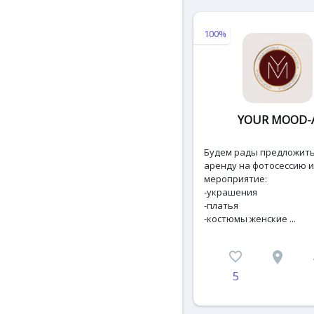
100%
YOUR MOOD-
Будем рады предложить
аренду на фотосессию 
мероприятие:
-украшения
-платья
-костюмы женские ...
favorite_border
place
c
5