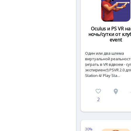
Oculus и PS VR на
ночь/сутки от клу
event
Oдин или двa шлeма
виpтуaльной реальност
(игpать в VR вдвoем - с
экспиpиeнc!) PSVR 2.0 дл
Station 4/ Plаy Stа...
favorite_border
place
c
2
30%