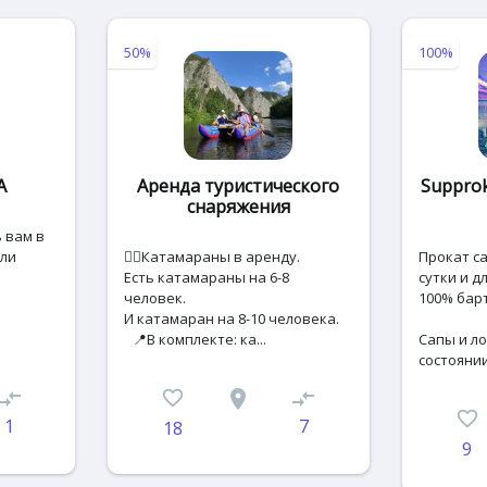
50%
100%
A
Аренда туристического
Supprok
снаряжения
 вам в
или
🚣‍♀️Катамараны в аренду.
Прокат са
Есть катамараны на 6-8
сутки и д
человек.
100% бар
И катамаран на 8-10 человека.
📍В комплекте: ка...
Сапы и ло
состоянии 
ompare_arrows
favorite_border
place
compare_arrows
favorite_border
1
7
18
9