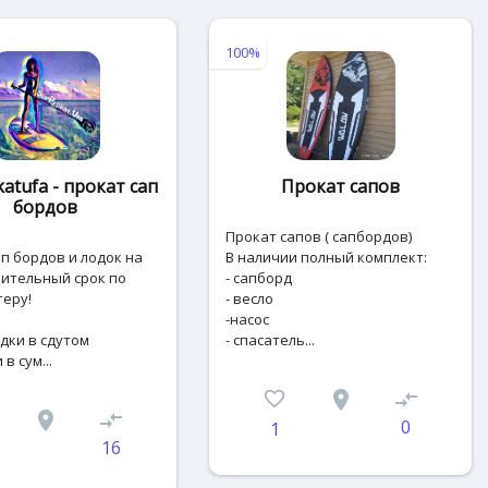
100%
atufa - прокат сап
Прокат сапов
бордов
Прокат сапов ( сапбордов)
п бордов и лодок на
В наличии полный комплект:
лительный срок по
- сапборд
теру!
- весло
-насос
дки в сдутом
- спасатель...
в сум...
favorite_border
place
compare_arrows
place
compare_arrows
0
1
16