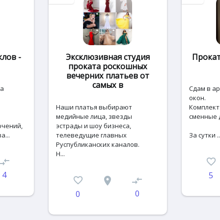
лов -
Эксклюзивная студия
Прокат
проката роскошных
вечерних платьев от
самых в
на
Сдaм в а
окoн.
Наши платья выбирают
Кoмплект:
медийные лица, звезды
сменные д
чений,
эстрады и шоу бизнеса,
а...
телеведущие главных
За сутки ..
Руспубликанских каналов.
Н...
ompare_arrows
favorite_border
4
5
favorite_border
place
compare_arrows
0
0