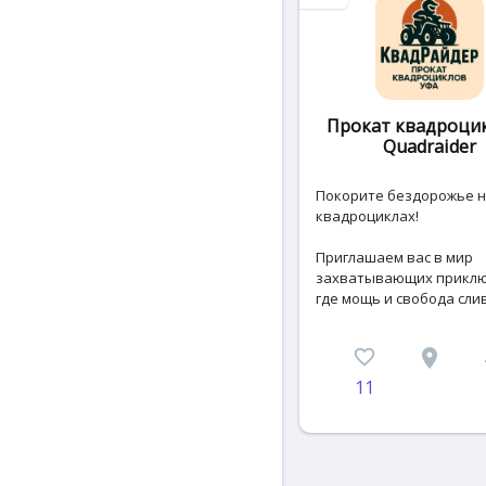
Прокат квадроцик
Quadraider
Покорите бездорожье 
квадроциклах!
Приглашаем вас в мир
захватывающих приклю
где мощь и свобода слив
favorite_border
place
c
11