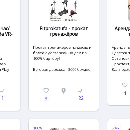
 час/
Fitprokatufa - прокат
Аренд
ба VR-
тренажёров
Прокат тренажеров на месяц и
Аренда п
более с доставкой на дом по
Сдается 
и
100% бартеру!
Остановк
упeр
Проспект 
я Play
Беговая дорожка - 3600 бр/мес
Зал подхо.
...
favorite_border
ompare_arrows
favorite_border
place
compare_arrows
4
1
22
3
100%
50%