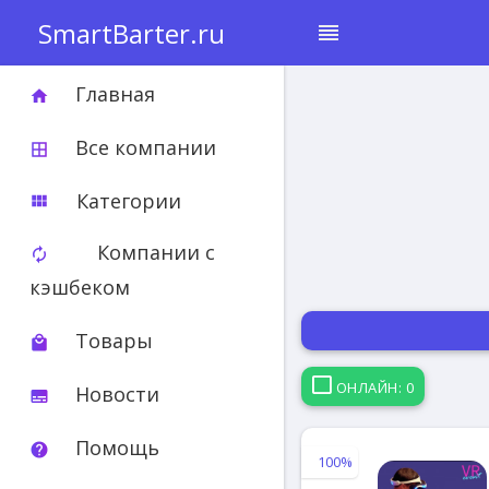
SmartBarter.ru
reorder
Главная
home
Все компании
border_all
Категории
view_module
Компании с
autorenew
кэшбеком
Товары
local_mall
ОНЛАЙН: 0
Новости
subtitles
Помощь
help
100%