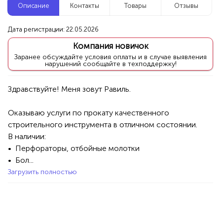
Описание
Контакты
Товары
Отзывы
Новые компании
Дата регистрации: 22.05.2026
Репетитор по математике
Компания новичок
Уфа
Заранее обсуждайте условия оплаты и в случае выявления
нарушений сообщайте в техподдержку!
Услуги
Товары
Специалисты/Услуги
Атрибуты интерьера
100%
Продукция AVON, ФАБЕРЛИК,
Оказываю услуги по прокату качественного 
ОРИФЛЭЙМ.
строительного инструмента в отличном состоянии.

Интересные компании
1234 БР
В наличии:

•  Перфораторы, отбойные молотки

Яэконом - Садовые цветы и саженцы
•  Бол...
Загрузить полностью
Уфа
Товары
Хоз. товары
100%