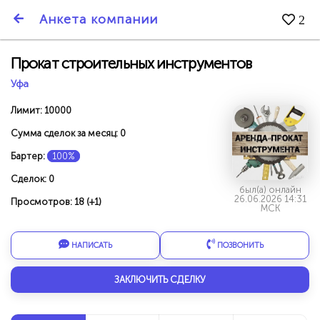
SmartBarter.ru
Анкета компании
2
Последние обновления
Прокат строительных инструментов
Уфа
Лимит: 10000
Сумма сделок за месяц: 0
Бартер:
100%
Сделок: 0
был(а) онлайн
26.06.2026 14:31
Просмотров: 18 (+1)
МСК
НАПИСАТЬ
ПОЗВОНИТЬ
ДАРИТЕ ДРУЗЬЯМ 3000 БР ЗА НАШ СЧЁТ!
ЗАКЛЮЧИТЬ СДЕЛКУ