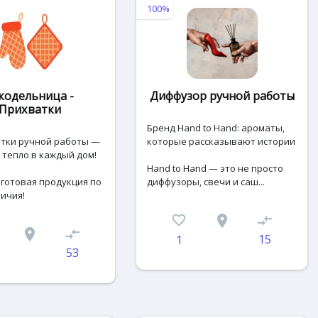
100%
кодельница -
Диффузор ручной работы
Прихватки
Бренд Hand to Hand: ароматы,
атки ручной работы —
которые рассказывают истории
 тепло в каждый дом!
Hand to Hand — это не просто
 готовая продукция по
диффузоры, свечи и саш...
ичия!
favorite_border
place
compare_arrows
place
compare_arrows
15
1
53