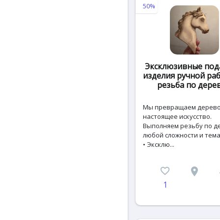
50%
Эксклюзивные под
изделия ручной ра
резьба по дерев
Мы превращаем дерево
настоящее искусство.
Выполняем резьбу по д
любой сложности и тема
• Эксклю...
favorite_border
place
c
1