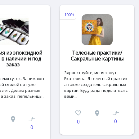
100%
ия из эпоксидной
Телесные практики/
 в наличии и под
Сакральные картины
заказ
Здравствуйте, меня зовут,
ремя суток. Занимаюсь
Екатерина. Я телесный практик
ой cмолой вот уже
а также создатель сакральных
о лет. Делaю paзныe
картин. Буду рада поделиться с
а закaз: пепeльницы,
вами...
favorite_border
place
compare_arrows
place
compare_arrows
0
0
0