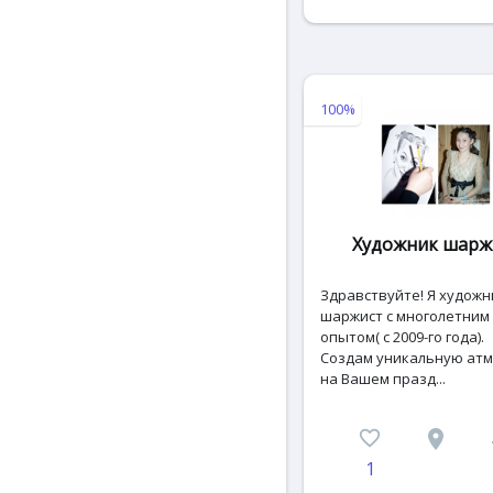
100%
Художник шарж
Здравствуйте! Я художн
шаржист с многолетним
опытом( с 2009-го года).
Создам уникальную ат
на Вашем празд...
favorite_border
place
c
1