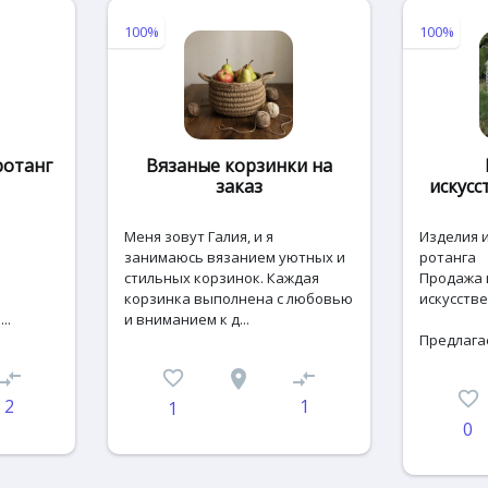
100%
100%
ротанг
Вязаные корзинки на
заказ
искусс
Меня зовут Галия, и я
Изделия и
занимаюсь вязанием уютных и
ротанга
стильных корзинок. Каждая
Продажа 
!
корзинка выполнена с любовью
искусстве
..
и вниманием к д...
Предлагае
ompare_arrows
favorite_border
place
compare_arrows
favorite_border
2
1
1
0