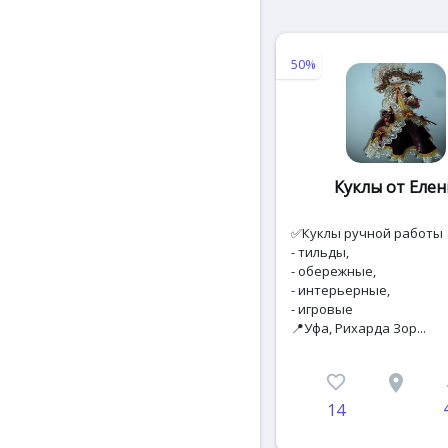
50%
Куклы от Еле
✅Куклы ручной работы
- тильды,
- обережные,
- интерьерные,
- игровые
📍Уфа, Рихарда Зор...
favorite_border
place
c
14