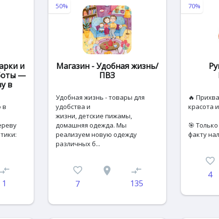
50%
70%
арки и
Магазин - Удобная жизнь/
Ру
боты —
ПВЗ
у в
Удобная жизнь - товары для
🔥 Прихв
 в
удобства и
красота и
жизни, детские пижамы,
ереву
домашняя одежда. Мы
🎯 Только
тики:
реализуем новую одежду
факту нал
различных б...
favorite_border
ompare_arrows
favorite_border
place
compare_arrows
4
1
135
7