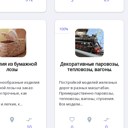
100%
лия из бумажной
Декоративные паровозы,
лозы
тепловозы, вагоны.
знообразные изделия
Постройкой моделей железных
ой лозы на заказ:
дорог в разных масштабах.
и прочные, как
Преимущественно паровозы,
тепловозы, вагоны, строения.
 легкие, к...
Все модели...
place
compare_arrows
favorite_border
place
compare_arrows
10
0
0