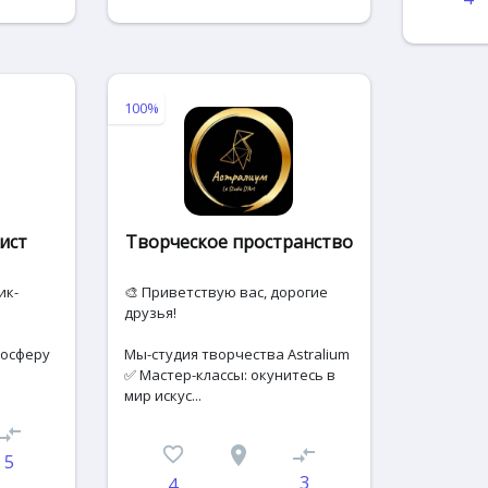
100%
ист
Творческое пространство
ик-
🎨 Приветствую вас, дорогие
друзья!
мосферу
Мы-студия творчества Astralium
✅ Мастер-классы: окунитесь в
мир искус...
ompare_arrows
favorite_border
place
compare_arrows
5
3
4