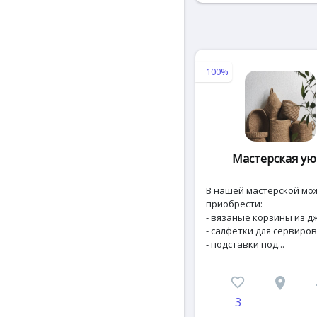
100%
Мастерская ую
В нашей мастерской мо
приобрести:
- вязаные корзины из д
- салфетки для сервиро
- подставки под...
favorite_border
place
c
3