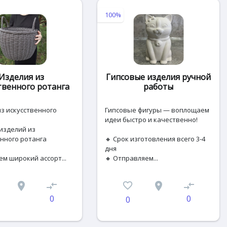
100%
Изделия из
Гипсовые изделия ручной
твенного ротанга
работы
з искусственного
Гипсовые фигуры — воплощаем
идеи быстро и качественно!
изделий из
нного ротанга
🔸 Срок изготовления всего 3-4
дня
м широкий ассорт...
🔸 Отправляем...
place
compare_arrows
favorite_border
place
compare_arrows
0
0
0