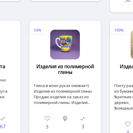
50%
100%
та
Изделия из полимерной
Изде
глины
жно
Глина в моих руках оживает)
Плету ра
жута
Изделия из полимерной глины
из бумажн
вки
Продаю изделия на заказ из
❗крепкие 
полимерной глины. Изделия...
дерево,
❗изящные и
ompare_arrows
favorite_border
place
compare_arrows
favorite_border
67
3
3
4