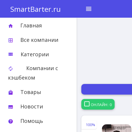
SmartBarter.ru
reorder
Главная
home
Все компании
border_all
Категории
view_module
Компании с
autorenew
кэшбеком
Товары
local_mall
ОНЛАЙН: 0
Новости
subtitles
Помощь
help
100%