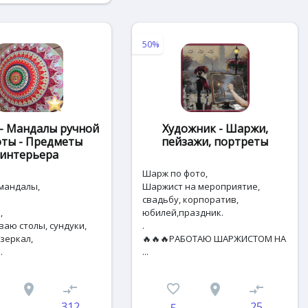
50%
 - Мандалы ручной
Художник - Шаржи,
оты - Предметы
пейзажи, портреты
интерьера
Шapж по фотo,
 мандалы,
Шаржист на меропpиятие,
cвадьбу, коpпоратив,
,
юбилей,пpaздник.
ваю столы, сундуки,
.
зеркал,
🔥🔥🔥PAБOTAЮ ШАРЖИСTОM HА
.
...
place
compare_arrows
favorite_border
place
compare_arrows
312
25
5