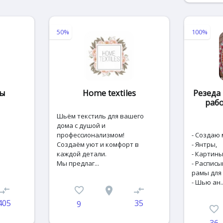
50%
100%
ны
Home textiles
Резеда
раб
Шьём текстиль для вашего
дома с душой и
профессионализмом!
- Создаю
Создаём уют и комфорт в
- Янтры,
каждой детали.
- Картины
Мы предлаг...
- Расписы
рамы для 
- Шью ан..
ompare_arrows
favorite_border
place
compare_arrows
405
35
9
favorite_border
36