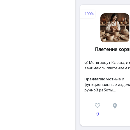
100%
Плетение корз
🌿 Меня зовут Ксюша, и 
занимаюсь плетением к
Предлагаю уютные и
функциональные издел
ручной работы...
favorite_border
place
c
0