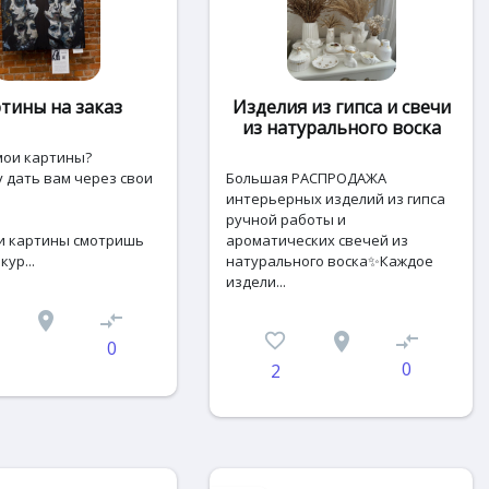
тины на заказ
Изделия из гипса и свечи
из натурального воска
мои кapтины?
у дать вам через cвои
Большая РАСПРОДАЖА
интерьерных изделий из гипса
ручной работы и
и кaртины смотpишь
ароматических свечей из
уp...
натурального воска✨Каждое
издели...
place
compare_arrows
favorite_border
place
compare_arrows
0
0
2