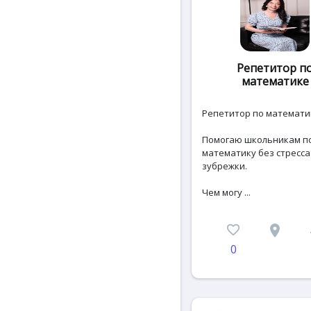
Репетитор п
математике
Репетитор по математи
Помогаю школьникам п
математику без стресса
зубрежки.
Чем могу ...
favorite_border
place
c
0