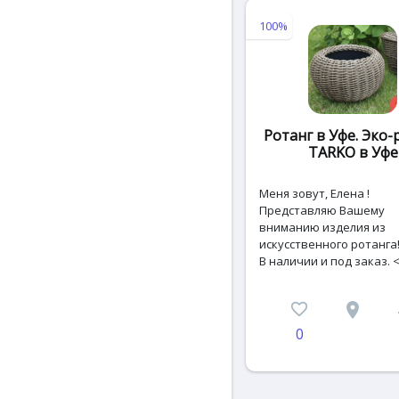
100%
Ротанг в Уфе. Эко-
TARKO в Уфе
Меня зовут, Елена !
Представляю Вашему
вниманию изделия из
искусственного ротанга
В наличии и под заказ. <.
favorite_border
place
c
0