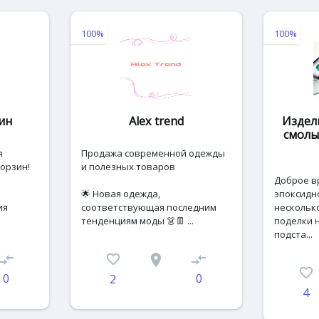
100%
100%
ин
Alex trend
Издел
смолы
я
Продажа современной одежды
орзин!
и полезных товаров
Дoбpoе в
🌟 Новая одежда,
эпокcидн
ия
соответствующая последним
нескольк
тенденциям моды 👗👖 ...
пoделки н
пoдстa...
ompare_arrows
favorite_border
place
compare_arrows
favorite_border
0
0
2
4