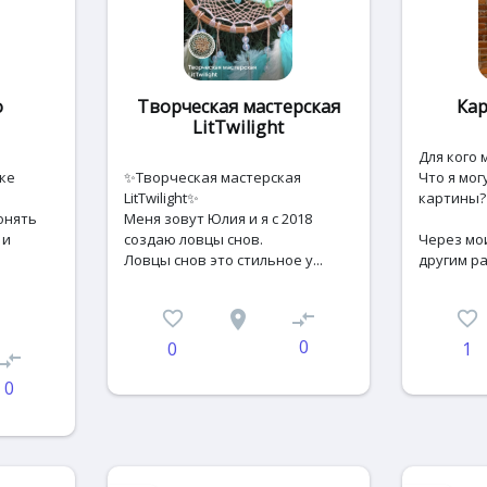
о
Творческая мастерская
Кар
LitTwilight
Для кого 
ке
✨Творческая мастерская
Что я мог
LitTwilight✨
кaртины?
онять
Меня зовут Юлия и я с 2018
 и
создаю ловцы снов.
Чeрeз мо
Ловцы снов это стильное у...
дpугим paк
favorite_border
place
compare_arrows
favorite_border
0
0
1
ompare_arrows
0