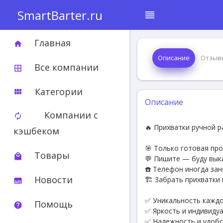
SmartBarter.ru
reorder
Главная
home
Описание
Отзыв
Все компании
border_all
Категории
view_module
Описание
Компании с
autorenew
🔥 Прихватки ручной 
кэшбеком
🎯 Только готовая про
Товары
local_mall
💬 Пишите — буду выкл
☎️ Телефон иногда за
Новости
🏗 Забрать прихватки
subtitles
✅ Уникальность каждо
Помощь
help
✅ Яркость и индивиду
✅ Надежность и удобс