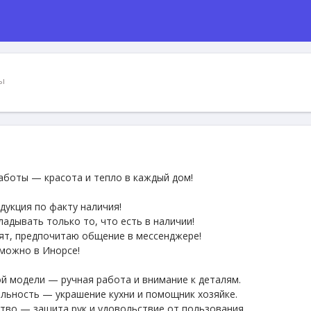
ы
работы — красота и тепло в каждый дом!
дукция по факту наличия!
адывать только то, что есть в наличии!
нят, предпочитаю общение в мессенджере!
 можно в Инорсе!
й модели — ручная работа и внимание к деталям.
альность — украшение кухни и помощник хозяйке.
тво — защита рук и удовольствие от пользования.