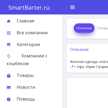
SmartBarter.ru
reorder
Главная
home
Описание
Товар
Все компании
border_all
Категории
view_module
Описание
Компании с
autorenew
Женская одежда, плать
кэшбеком
📍 г Уфа, Юрия Гагарин
Товары
local_mall
Новости
subtitles
Помощь
help