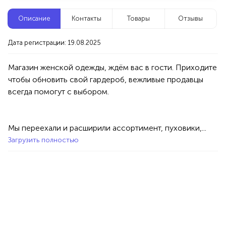
Новые компании
Описание
Контакты
Товары
Отзывы
Репетитор по математике
Дата регистрации: 19.08.2025
Уфа
Магазин женской одежды, ждём вас в гости. Приходите 
чтобы обновить свой гардероб, вежливые продавцы 
Услуги
Товары
Специалисты/Услуги
Атрибуты интерьера
100%
Продукция AVON, ФАБЕРЛИК,
ОРИФЛЭЙМ.
Мы переехали и расширили ассортимент, пуховики,...
Интересные компании
1234 БР
Загрузить полностью
Инэс - Вэб дизайнер
Уфа
Услуги
Интернет
Реклама
Сайты&Web-Design
Графический дизайн