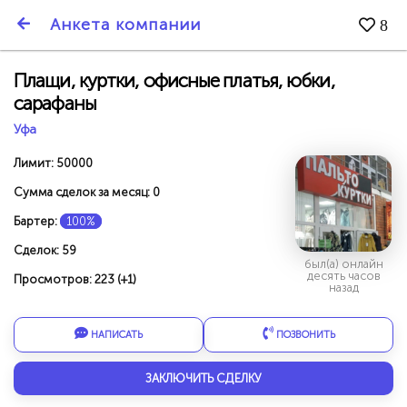
SmartBarter.ru
Анкета компании
8
Последние обновления
Плащи, куртки, офисные платья, юбки,
сарафаны
Уфа
Лимит: 50000
Сумма сделок за месяц: 0
Бартер:
100%
Сделок: 59
был(а) онлайн
десять часов
Просмотров: 223 (+1)
назад
НАПИСАТЬ
ПОЗВОНИТЬ
ДАРИТЕ ДРУЗЬЯМ 3000 БР ЗА НАШ СЧЁТ!
ЗАКЛЮЧИТЬ СДЕЛКУ