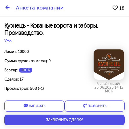
SmartBarter.ru
Анкета компании
18
Последние обновления
Кузнецъ - Кованые ворота и заборы.
Производство.
Уфа
Лимит: 10000
Сумма сделок за месяц: 0
Бартер:
100%
Сделок: 17
был(а) онлайн
25.06.2026 14:12
Просмотров: 508 (+1)
МСК
НАПИСАТЬ
ПОЗВОНИТЬ
ДАРИТЕ ДРУЗЬЯМ 3000 БР ЗА НАШ СЧЁТ!
ЗАКЛЮЧИТЬ СДЕЛКУ