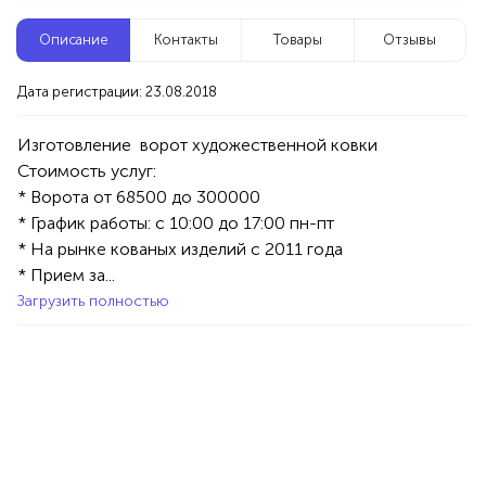
Новые компании
Описание
Контакты
Товары
Отзывы
Агентство событий ПУШКА
Дата регистрации: 23.08.2018
Уфа
Изготовление  ворот художественной ковки
Стоимость услуг:

Услуги
Праздник/Развлечения
Аниматоры
* Ворота от 68500 до 300000

100%
* График работы: с 10:00 до 17:00 пн-пт

Продукция AVON, ФАБЕРЛИК,
* На рынке кованых изделий с 2011 года 

ОРИФЛЭЙМ.
* Прием за...
Интересные компании
1234 БР
Загрузить полностью
Яэконом - Садовые цветы и саженцы
Уфа
Товары
Хоз. товары
100%