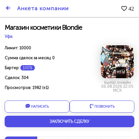
SmartBarter.ru
Анкета компании
42
Последние обновления
Магазин косметики Blondie
Уфа
Лимит: 10000
Сумма сделок за месяц: 0
Бартер:
100%
Сделок: 304
был(а) онлайн
06.08.2026 22:05
Просмотров: 1982 (+1)
МСК
НАПИСАТЬ
ПОЗВОНИТЬ
ДАРИТЕ ДРУЗЬЯМ 3000 БР ЗА НАШ СЧЁТ!
ЗАКЛЮЧИТЬ СДЕЛКУ