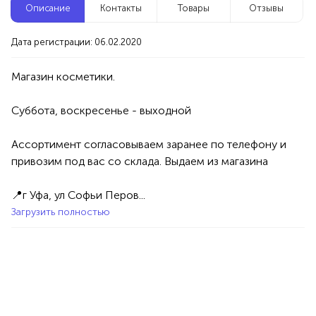
Описание
Контакты
Товары
Отзывы
Новые компании
Дата регистрации: 06.02.2020
Репетитор по математике
Уфа
Суббота, воскресенье - выходной

Услуги
Товары
Специалисты/Услуги
Атрибуты интерьера
100%
Ассортимент согласовываем заранее по телефону и 
Продукция AVON, ФАБЕРЛИК,
привозим под вас со склада. Выдаем из магазина

ОРИФЛЭЙМ.
Интересные компании
1234 БР
📍г Уфа, ул Софьи Перов...
Загрузить полностью
Вкусные тортики, капкейки, десерты на заказ
Уфа
Товары
Еда
50%