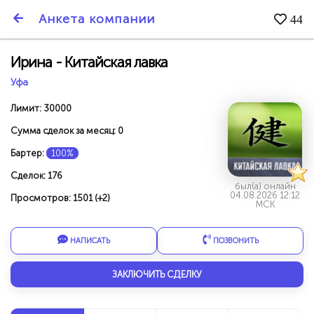
SmartBarter.ru
Анкета компании
44
Последние обновления
Ирина - Китайская лавка
Уфа
Лимит: 30000
Сумма сделок за месяц: 0
Бартер:
100%
Сделок: 176
был(а) онлайн
04.08.2026 12:12
Просмотров: 1501 (+2)
МСК
НАПИСАТЬ
ПОЗВОНИТЬ
ДАРИТЕ ДРУЗЬЯМ 3000 БР ЗА НАШ СЧЁТ!
ЗАКЛЮЧИТЬ СДЕЛКУ