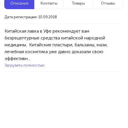
Описание
Контакты
Товары
Отзывы
Новые компании
Дата регистрации: 10.09.2018
Осознанные сновидения — обучение онлайн
Москва
Китайская лавка в Уфе рекомендует вам 
безрецептурные средства китайской народной 
медицины.  Китайские пластыри, бальзамы, мази, 
Услуги
Разное
лечебная косметика уже давно доказали свою 
100%
эффективн...
Продукция AVON, ФАБЕРЛИК,
Загрузить полностью
ОРИФЛЭЙМ.
Интересные компании
1234 БР
Podarok
Уфа
Товары
Одежда
Украшения/Бижутерия/Аксессуары
100%