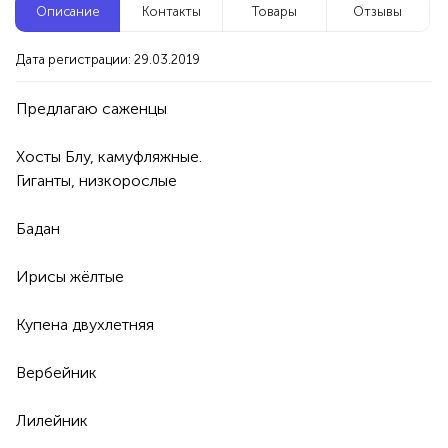
Описание
Контакты
Товары
Отзывы
Новые компании
Дата регистрации: 29.03.2019
Агентство событий ПУШКА
Уфа
Хосты Блу, камуфляжные.

Услуги
Праздник/Развлечения
Аниматоры
Гиганты, низкорослые

100%
Продукция AVON, ФАБЕРЛИК,
Бадан

ОРИФЛЭЙМ.
Интересные компании
1234 БР
Ирисы жёлтые 

Chehova Studio - Салон красоты
Купена двухлетняя

Уфа
Вербейник

Услуги
Красота/Здоровье
Парикмахерские услуги
Лилейник 

Макияж/Визаж
Брови