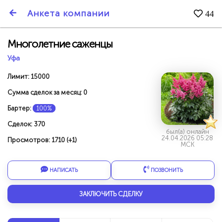
SmartBarter.ru
Анкета компании
44
Последние обновления
Многолетние саженцы
Уфа
Лимит: 15000
Сумма сделок за месяц: 0
Бартер:
100%
Сделок: 370
был(а) онлайн
24.04.2026 05:28
Просмотров: 1710 (+1)
МСК
НАПИСАТЬ
ПОЗВОНИТЬ
ДАРИТЕ ДРУЗЬЯМ 3000 БР ЗА НАШ СЧЁТ!
ЗАКЛЮЧИТЬ СДЕЛКУ