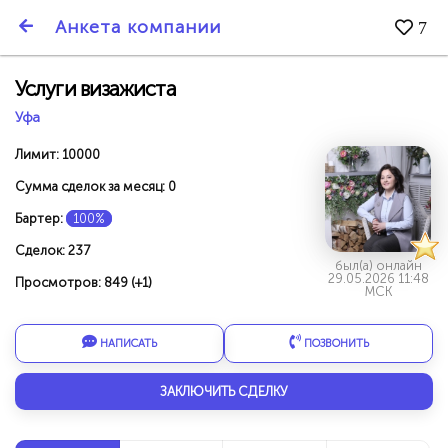
SmartBarter.ru
Анкета компании
7
Последние обновления
Услуги визажиста
Уфа
Лимит: 10000
Сумма сделок за месяц: 0
Бартер:
100%
Сделок: 237
был(а) онлайн
29.05.2026 11:48
Просмотров: 849 (+1)
МСК
НАПИСАТЬ
ПОЗВОНИТЬ
ДАРИТЕ ДРУЗЬЯМ 3000 БР ЗА НАШ СЧЁТ!
ЗАКЛЮЧИТЬ СДЕЛКУ