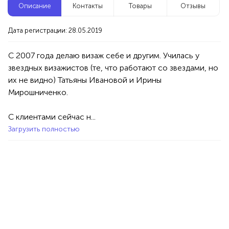
Описание
Контакты
Товары
Отзывы
Новые компании
Дата регистрации: 28.05.2019
Клининг сервис
Уфа
С 2007 года делаю визаж себе и другим. Училась у 
звездных визажистов (те, что работают со звездами, но 
их не видно) Татьяны Ивановой и Ирины 
Услуги
Специалисты/Услуги
Клининг/Дезинфекция
Мирошниченко.
100%
Продукция AVON, ФАБЕРЛИК,
С клиентами сейчас н...
ОРИФЛЭЙМ.
Загрузить полностью
Интересные компании
1234 БР
Перманентный макияж, мини-тату, маникюр,
педикюр в Уфе!
Уфа
Услуги
Красота/Здоровье
Ногтевой сервис
Татуаж/Перманентный макияж
Татуировки