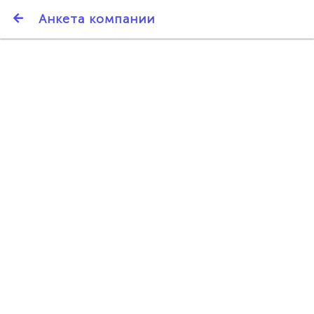
SmartBarter.ru
Анкета компании
Последние обновления
ДАРИТЕ ДРУЗЬЯМ 3000 БР ЗА НАШ СЧЁТ!