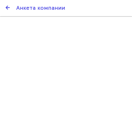
SmartBarter.ru
Анкета компании
Последние обновления
ДАРИТЕ ДРУЗЬЯМ 3000 БР ЗА НАШ СЧЁТ!