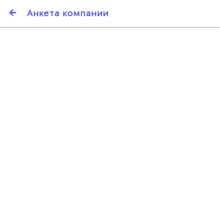
SmartBarter.ru
Анкета компании
Последние обновления
ДАРИТЕ ДРУЗЬЯМ 3000 БР ЗА НАШ СЧЁТ!