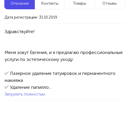
Описание
Контакты
Товары
Отзывы
Новые компании
Дата регистрации: 31.10.2019
Клининг сервис
Уфа
Услуги
Специалисты/Услуги
Клининг/Дезинфекция
Меня зовут Евгения, и я предлагаю профессиональные 
100%
Продукция AVON, ФАБЕРЛИК,
услуги по эстетическому уходу:

ОРИФЛЭЙМ.
✅ Лазерное удаление татуировок и перманентного 
1234 БР
Интересные компании
макияжа

✅ Удаление папилло...
Стоматология «1+1»
Загрузить полностью
Уфа
Услуги
Медицина
Стоматологии
50%