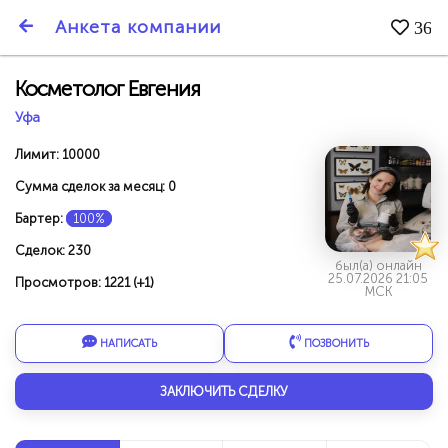
SmartBarter.ru
Анкета компании
36
Последние обновления
Косметолог Евгения
Уфа
Лимит: 10000
Сумма сделок за месяц: 0
Бартер:
100%
Сделок: 230
был(а) онлайн
25.07.2026 21:05
Просмотров: 1221 (+1)
МСК
НАПИСАТЬ
ПОЗВОНИТЬ
ДАРИТЕ ДРУЗЬЯМ 3000 БР ЗА НАШ СЧЁТ!
ЗАКЛЮЧИТЬ СДЕЛКУ