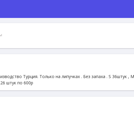
ы
изводство Турция. Только на липучках . Без запаха . S 36штук , M
L 26 штук по 600р