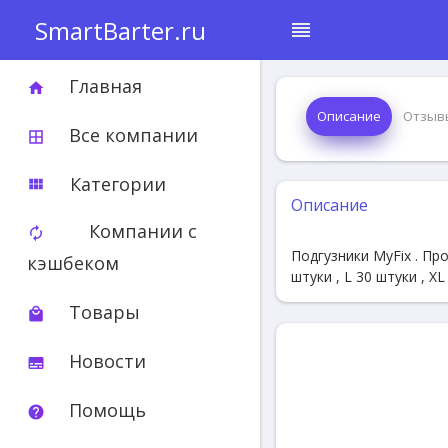
SmartBarter.ru
reorder
Главная
home
Описание
Отзыв
Все компании
border_all
Категории
view_module
Описание
Компании с
autorenew
Подгузники MyFix . Про
кэшбеком
штуки , L 30 штуки , X
Товары
local_mall
Новости
subtitles
Помощь
help