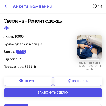
SmartBarter.ru
Анкета компании
14
Последние обновления
Светлана - Ремонт одежды
Уфа
Лимит: 10000
Сумма сделок за месяц: 0
Бартер:
100%
Сделок: 103
был(а) онлайн
15.07.2026 22:51
Просмотров: 599 (+1)
МСК
НАПИСАТЬ
ПОЗВОНИТЬ
ДАРИТЕ ДРУЗЬЯМ 3000 БР ЗА НАШ СЧЁТ!
ЗАКЛЮЧИТЬ СДЕЛКУ