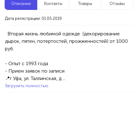
Описание
Контакты
Товары
Отзывы
Новые компании
Дата регистрации: 01.05.2019
Репетитор по математике
Уфа
  Вторая жизнь любимой одежде  (декорирование 
дырок, пятен, потертостей, прожженностей) от 1000 
Услуги
Товары
Специалисты/Услуги
Атрибуты интерьера
100%
- Опыт с 1993 года

Продукция AVON, ФАБЕРЛИК,
- Прием заявок по записи

ОРИФЛЭЙМ.
📍г Уфа, ул. Таллинская, д ...
Интересные компании
1234 БР
Загрузить полностью
Manash женское пальто
Уфа
Товары
Одежда
Женская одежда
100%