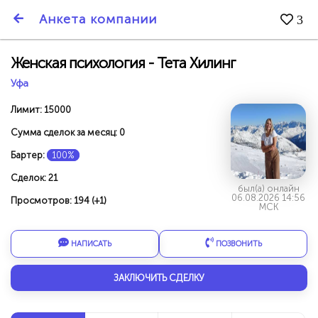
SmartBarter.ru
Анкета компании
3
Последние обновления
Женская психология - Тета Хилинг
Уфа
Лимит: 15000
Сумма сделок за месяц: 0
Бартер:
100%
Сделок: 21
был(а) онлайн
06.08.2026 14:56
Просмотров: 194 (+1)
МСК
НАПИСАТЬ
ПОЗВОНИТЬ
ДАРИТЕ ДРУЗЬЯМ 3000 БР ЗА НАШ СЧЁТ!
ЗАКЛЮЧИТЬ СДЕЛКУ