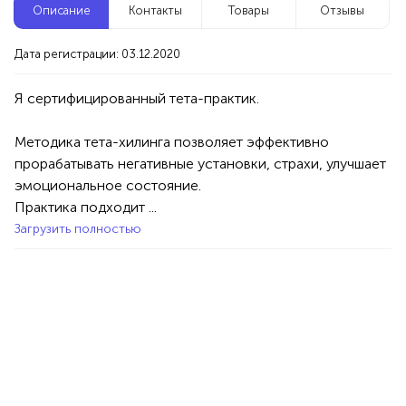
Описание
Контакты
Товары
Отзывы
Новые компании
Дата регистрации: 03.12.2020
Клининг сервис
Уфа
Методика тета-хилинга позволяет эффективно 
Услуги
Специалисты/Услуги
Клининг/Дезинфекция
прорабатывать негативные установки, страхи, улучшает 
100%
эмоциональное состояние.

Продукция AVON, ФАБЕРЛИК,
ОРИФЛЭЙМ.
Практика подходит ...
Загрузить полностью
1234 БР
Интересные компании
Перманентный макияж, мини-тату, маникюр,
педикюр в Уфе!
Уфа
Услуги
Красота/Здоровье
Ногтевой сервис
Татуаж/Перманентный макияж
Татуировки