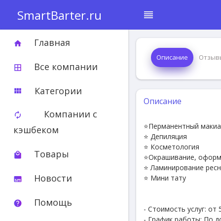
SmartBarter.ru
reorder
Главная
home
Описание
Отзыв
Все компании
border_all
Категории
view_module
Описание
Компании с
autorenew
⭐Перманентный макиа
кэшбеком
⭐ Депиляция
⭐ Косметология
Товары
local_mall
⭐Окрашивание, оформ
⭐ Ламинирование рес
Новости
⭐ Мини тату
subtitles
Помощь
help
- Стоимость услуг: от 
- График работы: По 