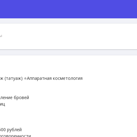
ы
ж (татуаж) ⭐Аппаратная косметология
ление бровей
ниц
500 рублей
договоренности