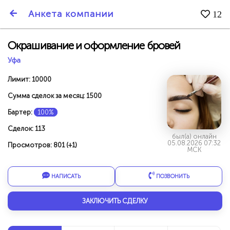
SmartBarter.ru
Анкета компании
12
Последние обновления
Окрашивание и оформление бровей
Уфа
Лимит: 10000
Сумма сделок за месяц: 1500
Бартер:
100%
Сделок: 113
был(а) онлайн
05.08.2026 07:32
Просмотров: 801 (+1)
МСК
НАПИСАТЬ
ПОЗВОНИТЬ
ДАРИТЕ ДРУЗЬЯМ 3000 БР ЗА НАШ СЧЁТ!
ЗАКЛЮЧИТЬ СДЕЛКУ