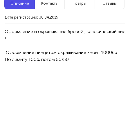
Описание
Контакты
Товары
Отзывы
Новые компании
Дата регистрации: 30.04.2019
Репетитор по математике
Уфа
Оформление и окрашивание бровей , классический вид 
Услуги
Товары
Специалисты/Услуги
Атрибуты интерьера
 Оформление пинцетом окрашивание хной . 1000бр 

100%
По лимиту 100% потом 50/50 

Продукция AVON, ФАБЕРЛИК,
ОРИФЛЭЙМ.
Интересные компании
1234 БР
Магазин косметики Blondie
Уфа
Товары
Косметика
100%