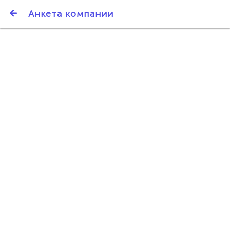
SmartBarter.ru
Анкета компании
Последние обновления
ДАРИТЕ ДРУЗЬЯМ 3000 БР ЗА НАШ СЧЁТ!