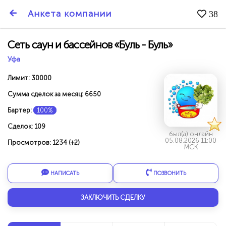
SmartBarter.ru
Анкета компании
38
Последние обновления
Сеть саун и бассейнов «Буль - Буль»
Уфа
Лимит: 30000
Сумма сделок за месяц: 6650
Бартер:
100%
Сделок: 109
был(а) онлайн
05.08.2026 11:00
Просмотров: 1234 (+2)
МСК
НАПИСАТЬ
ПОЗВОНИТЬ
ДАРИТЕ ДРУЗЬЯМ 3000 БР ЗА НАШ СЧЁТ!
ЗАКЛЮЧИТЬ СДЕЛКУ