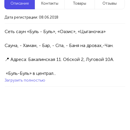
Описание
Контакты
Товары
Отзывы
Новые компании
Дата регистрации: 08.06.2018
Агентство событий ПУШКА
Уфа
Сеть саун «Буль - Буль», «Оазис», «Цыганочка»
Сауна, - Хамам, - Бар, - Cпа, - Баня на дровах,-Чан. 

Услуги
Праздник/Развлечения
Аниматоры
100%
📍 Адреса: Бакалинская 11. Обской 2, Луговой 10А. 

Продукция AVON, ФАБЕРЛИК,
ОРИФЛЭЙМ.
 «Буль-Буль» в централ...
Интересные компании
1234 БР
Загрузить полностью
Вкусные тортики, капкейки, десерты на заказ
Уфа
Товары
Еда
50%