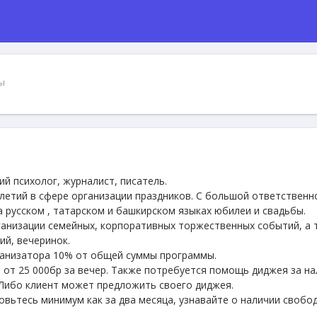
ы
ий психолог, журналист, писатель.
илетий в сфере организации праздников. С большой ответственн
 русском , татарском и башкирском языках юбилеи и свадьбы.
ганизации семейных, корпоративных торжественных событий, а 
ий, вечеринок.
ганизатора 10% от общей суммы программы.
о от 25 000бр за вечер. Также потребуется помощь диджея за н
. Либо клиент может предложить своего диджея.
овьтесь минимум как за два месяца, узнавайте о наличии свобо