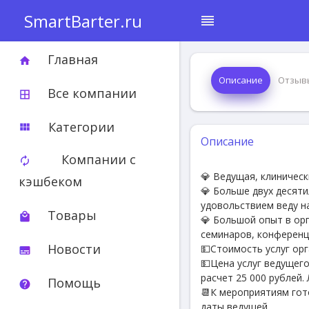
SmartBarter.ru
reorder
Главная
home
Описание
Отзыв
Все компании
border_all
Категории
view_module
Описание
Компании с
autorenew
💎 Ведущая, клиническ
кэшбеком
💎 Больше двух десят
удовольствием веду на
Товары
local_mall
💎 Большой опыт в ор
семинаров, конференц
Новости
💵Стоимость услуг ор
subtitles
💵Цена услуг ведущег
расчет 25 000 рублей
Помощь
help
📆К мероприятиям гот
даты ведущей.