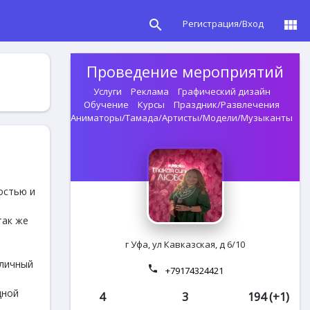
search
view_module
Регистрация/Вход
Проведение мероприятий
Услуги
Реклама
Графический дизайн
Обучение
Курсы
Праздник/Развлечения
Аниматоры/Тамада/Артисты/Модели/Музыканты
остью и
так же
г Уфа, ул Кавказская, д 6/10
аличный
phone
+79174324421
дной
4
3
194 (+1)