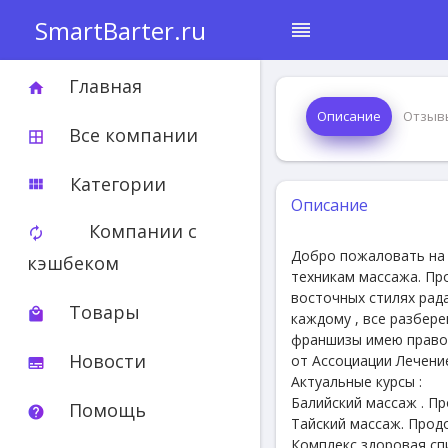
SmartBarter.ru
reorder
Главная
home
Описание
Отзыв
Все компании
border_all
Категории
view_module
Описание
Компании с
autorenew
Добро пожаловать на 
кэшбеком
техникам массажа. Пр
восточных стилях рад
Товары
local_mall
каждому , все разбер
франшизы имею право 
Новости
от Ассоциации Лечение
subtitles
Актуальные курсы :
Балийский массаж . Пр
Помощь
help
Тайский массаж. Прод
Комплекс здоровая спи