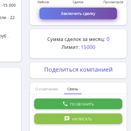
Лайков
Сделок
Просмотров
 -15 000
Заключить сделку
ли - 22
уб .
0
Сумма сделок за месяц:
Лимит:
15000
Поделиться компанией
О компании
Связь
phone
ПОЗВОНИТЬ
chat
НАПИСАТЬ