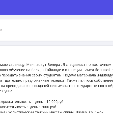
ы
мою страницу. Меня зовут Венера . Я специалист по восточным
ошла обучение на Бали ,в Тайланде и в Швеции . Имея большой 
а передать знания своим студентам. Подача материала индивид
ем тщательно предложенные техники . Также являюсь собствен
на преподавание с выдачей сертификатов государственного об
 Сунна.
одолжительность 1 день - 12 000руб
олжительность 1 день 12000 руб
на ( холистический,тайский массаж спины ,Шиацу ,Су Джок ,