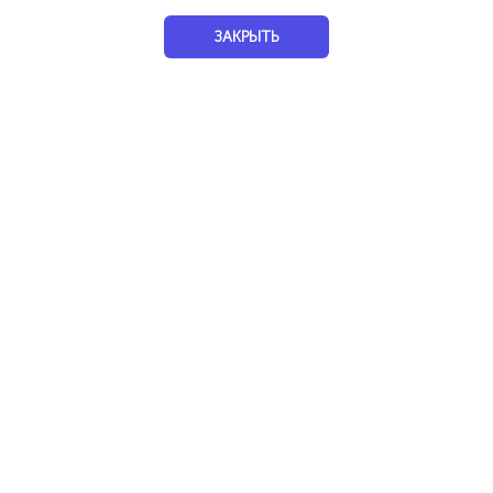
ЗАКРЫТЬ
Специалист по питанию в различных вопросах
Сочи
Услуги
Медицина
Диетологи
100%
Лия
Уфа
Услуги
Психология
100%
Театр М
Уфа