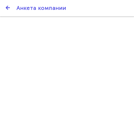
SmartBarter.ru
Анкета компании
Последние обновления
ДАРИТЕ ДРУЗЬЯМ 3000 БР ЗА НАШ СЧЁТ!