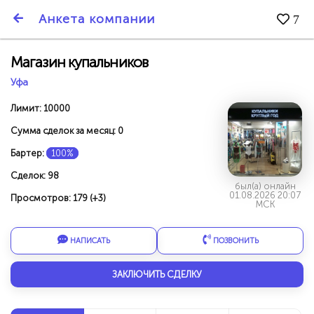
SmartBarter.ru
Анкета компании
7
Последние обновления
Магазин купальников
Уфа
Лимит: 10000
Сумма сделок за месяц: 0
Бартер:
100%
Сделок: 98
был(а) онлайн
01.08.2026 20:07
Просмотров: 179 (+3)
МСК
НАПИСАТЬ
ПОЗВОНИТЬ
ДАРИТЕ ДРУЗЬЯМ 3000 БР ЗА НАШ СЧЁТ!
ЗАКЛЮЧИТЬ СДЕЛКУ