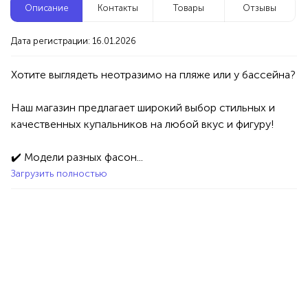
Описание
Контакты
Товары
Отзывы
Новые компании
Дата регистрации: 16.01.2026
Репетитор по математике
Уфа
Наш магазин предлагает широкий выбор стильных и 
Услуги
Товары
Специалисты/Услуги
Атрибуты интерьера
качественных купальников на любой вкус и фигуру!

100%
Продукция AVON, ФАБЕРЛИК,
✔️ Модели разных фасон...
ОРИФЛЭЙМ.
Загрузить полностью
Интересные компании
1234 БР
Магазин косметики Blondie
Уфа
Товары
Косметика
100%