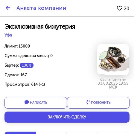
SmartBarter.ru
Анкета компании
20
Последние обновления
Эксклюзивная бижутерия
Уфа
Лимит: 15000
Сумма сделок за месяц: 0
Бартер:
100%
Сделок: 167
был(а) онлайн
03.08.2026 19:59
Просмотров: 614 (+1)
МСК
НАПИСАТЬ
ПОЗВОНИТЬ
ДАРИТЕ ДРУЗЬЯМ 3000 БР ЗА НАШ СЧЁТ!
ЗАКЛЮЧИТЬ СДЕЛКУ