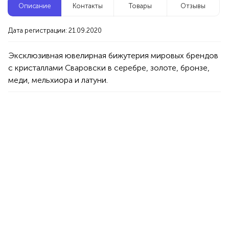
Описание
Контакты
Товары
Отзывы
Новые компании
Дата регистрации: 21.09.2020
Репетитор по математике
Уфа
Эксклюзивная ювелирная бижутерия мировых брендов 
с кристаллами Сваровски в серебре, золоте, бронзе, 
меди, мельхиора и латуни. 
Услуги
Товары
Специалисты/Услуги
Атрибуты интерьера
100%
Продукция AVON, ФАБЕРЛИК,
ОРИФЛЭЙМ.
Интересные компании
1234 БР
Магазин косметики Blondie
Уфа
Товары
Косметика
100%