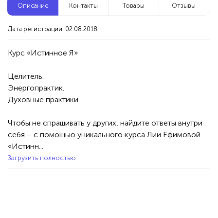
Описание
Контакты
Товары
Отзывы
Новые компании
Дата регистрации: 02.08.2018
Агентство событий ПУШКА
Уфа
Целитель. 

ьера
Услуги
Праздник/Развлечения
Аниматоры
Энергопрактик.

100%
Духовные практики.

Продукция AVON, ФАБЕРЛИК,
ОРИФЛЭЙМ.
Чтобы не спрашивать у других, найдите ответы внутри 
Интересные компании
себя – с помощью уникального курса Лии Ефимовой 
1234 БР
«Истинн...
Стоматология «1+1»
Загрузить полностью
Уфа
Услуги
Медицина
Стоматологии
50%