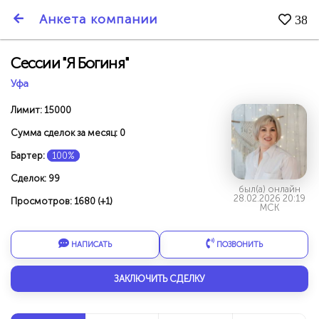
SmartBarter.ru
Анкета компании
38
Последние обновления
Сессии "Я Богиня"
Уфа
Лимит: 15000
Сумма сделок за месяц: 0
Бартер:
100%
Сделок: 99
был(а) онлайн
28.02.2026 20:19
Просмотров: 1680 (+1)
МСК
НАПИСАТЬ
ПОЗВОНИТЬ
ДАРИТЕ ДРУЗЬЯМ 3000 БР ЗА НАШ СЧЁТ!
ЗАКЛЮЧИТЬ СДЕЛКУ