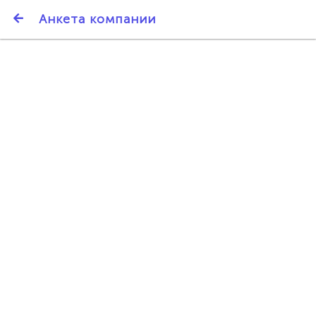
SmartBarter.ru
Анкета компании
Последние обновления
ДАРИТЕ ДРУЗЬЯМ 3000 БР ЗА НАШ СЧЁТ!