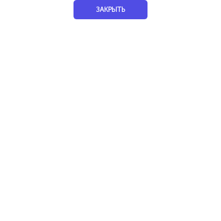
100%
ЗАКРЫТЬ
ЛооГо
Услуги
Обучение
Репетиторы
100%
Компьютерный мастер
Уфа
Услуги
Цифровой Техники
Ремонт техники
100%
Франшизы/Курсы