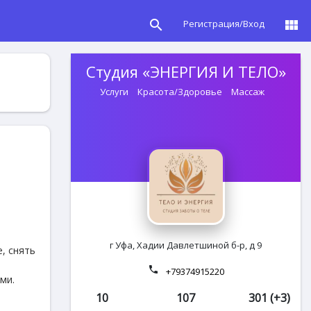
search
view_module
Регистрация/Вход
Студия «ЭНЕРГИЯ И ТЕЛО»
Услуги
Красота/Здоровье
Массаж
г Уфа, Хадии Давлетшиной б-р, д 9
, снять
phone
+79374915220
ми.
10
107
301 (+3)