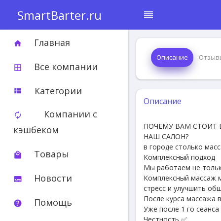
SmartBarter.ru
reorder
Главная
home
Описание
Отзыв
Все компании
border_all
Категории
view_module
Описание
Компании с
autorenew
ПОЧЕМУ ВАМ СТОИТ
кэшбеком
НАШ САЛОН?
в городе столько масс
Товары
local_mall
Комплексный подход
Мы работаем не только
Новости
Комплексный массаж 
subtitles
стресс и улучшить об
После курса массажа 
Помощь
help
Уже после 1 го сеанс
Честность ✅