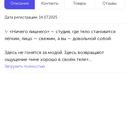
Описание
Контакты
Товары
Отзывы
Новые компании
Дата регистрации: 14.07.2025
Оксана Сагитова | Т-игры
Уфа
✨ «Ничего лишнего» — студия, где тело становится 
Услуги
Психология
Здесь не гонятся за модой. Здесь возвращают 
100%
ощущение «мне хорошо в своём теле»....
Продукция AVON, ФАБЕРЛИК,
Загрузить полностью
ОРИФЛЭЙМ.
Интересные компании
1234 БР
Магазин женских лосин и колготок
Уфа
Товары
Одежда
Женская одежда
100%