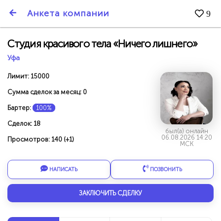
SmartBarter.ru
Анкета компании
9
Последние обновления
Студия красивого тела «Ничего лишнего»
Уфа
Лимит: 15000
Сумма сделок за месяц: 0
Бартер:
100%
Сделок: 18
был(а) онлайн
06.08.2026 14:20
Просмотров: 140 (+1)
МСК
НАПИСАТЬ
ПОЗВОНИТЬ
ДАРИТЕ ДРУЗЬЯМ 3000 БР ЗА НАШ СЧЁТ!
ЗАКЛЮЧИТЬ СДЕЛКУ