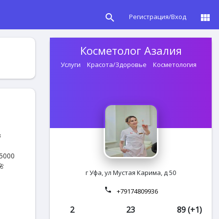
search
view_module
Регистрация/Вход
Косметолог Азалия
Услуги
Красота/Здоровье
Косметология
в
5000
🌺
г Уфа, ул Мустая Карима, д 50
phone
+79174809936
2
23
89 (+1)