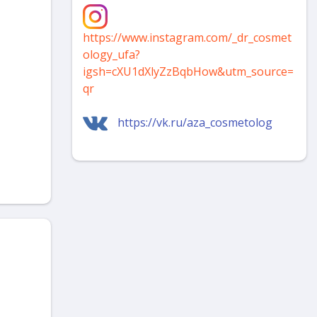
https://www.instagram.com/_dr_cosmet
ology_ufa?
igsh=cXU1dXlyZzBqbHow&utm_source=
qr
https://vk.ru/aza_cosmetolog