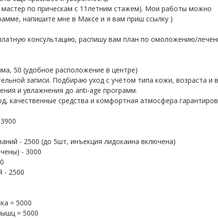
т- мастер по прическам с 11летним стажем). Мои работы можно
амме, напишите мне в Максе и я вам приш ссылку )
платную консультацию, распишу вам план по омоложению/лече
рима, 50 (удобное расположение в центре)
ельной записи. Подбираю уход с учётом типа кожи, возраста и 
ния и увлажнения до anti-age программ.
д, качественные средства и комфортная атмосфера гарантиров
 3900
аний - 2500 (до 5шт, инъекция лидокаина включена)
чены) - 3000
00
 - 2500
ка = 5000
мышц = 5000