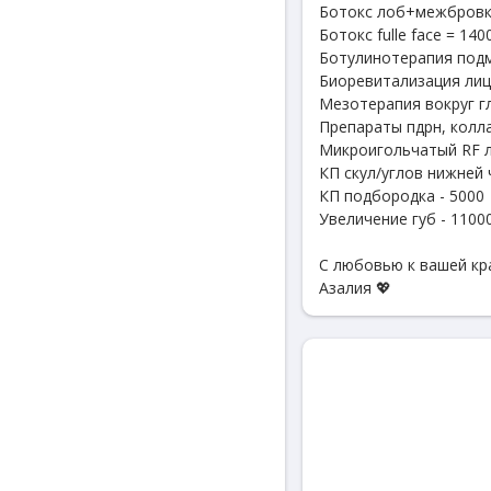
Ботокс лоб+межбровк
Ботокс fulle face = 140
Ботулинотерапия подм
Биоревитализация лиц
Мезотерапия вокруг гл
Препараты пдрн, колла
Микроигольчатый RF л
КП скул/углов нижней 
КП подбородка - 5000
Увеличение губ - 1100
С любовью к вашей кр
Азалия 💖