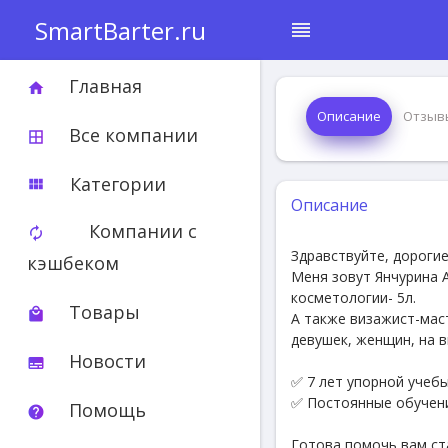
SmartBarter.ru
reorder
Главная
home
Описание
Отзыв
Все компании
border_all
Категории
view_module
Описание
Компании с
autorenew
Здравствуйте, дороги
кэшбеком
Меня зовут Янчурина А
косметологии- 5л.
Товары
local_mall
А также визажист-мас
девушек, женщин, на 
Новости
subtitles
✅ 7 лет упорной учеб
✅ Постоянные обучени
Помощь
help
Готова помочь вам ст