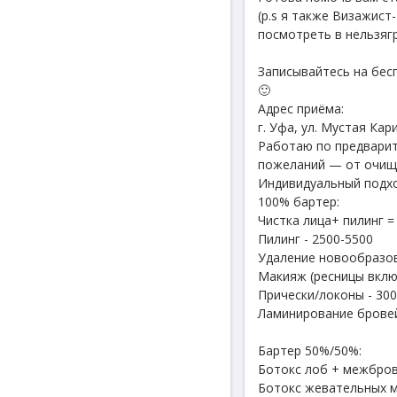
(p.s я также Визажис
посмотреть в нельзягр
Записывайтесь на бес
🙂
Адрес приёма:
г. Уфа, ул. Мустая Ка
Работаю по предварит
пожеланий — от очище
Индивидуальный подхо
100% бартер:
Чистка лица+ пилинг =
Пилинг - 2500-5500
Удаление новообразов
Макияж (ресницы вклю
Прически/локоны - 30
Ламинирование бровей
Бартер 50%/50%:
Ботокс лоб + межбров
Ботокс жевательных 