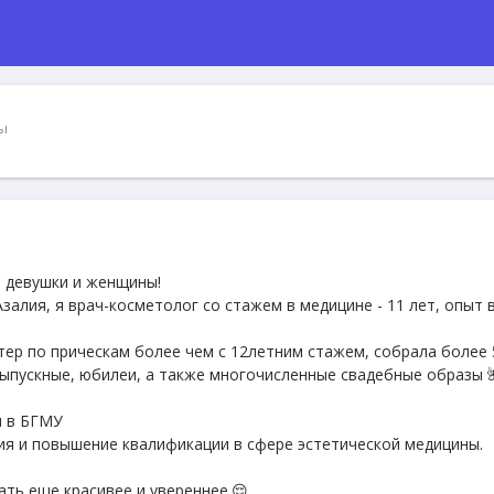
ы
е девушки и женщины!
залия, я врач-косметолог со стажем в медицине - 11 лет, опыт 
тер по прическам более чем с 12летним стажем, собрала более 
выпускные, юбилеи, а также многочисленные свадебные образы 
ы в БГМУ
я и повышение квалификации в сфере эстетической медицины.
ать еще красивее и увереннее.😌