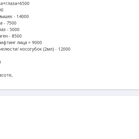
а+глаза=6500
00
ышек - 14000
а - 7500
аз - 5000
ген - 8500
ифтинг лица = 9000
челюсти/ носогубок (2мл) - 12000
0
асоте,