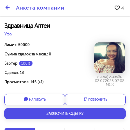
SmartBarter.ru
Анкета компании
4
Последние обновления
Здравница Алтеи
Уфа
Лимит: 50000
Сумма сделок за месяц: 0
Бартер:
100%
Сделок: 18
был(а) онлайн
02.07.2026 07:08
Просмотров: 145 (+1)
МСК
НАПИСАТЬ
ПОЗВОНИТЬ
ДАРИТЕ ДРУЗЬЯМ 3000 БР ЗА НАШ СЧЁТ!
ЗАКЛЮЧИТЬ СДЕЛКУ