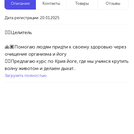
Описание
Контакты
Товары
Отзывы
Новые компании
Дата регистрации: 20.01.2025
Клининг сервис
Уфа
🙏🏽Помогаю людям придти к своему здоровью через 
Услуги
Специалисты/Услуги
Клининг/Дезинфекция
очищение организма и йогу

100%
🧘‍♀️Предлагаю курс по Крия йоге, где мы учимся крутить 
Продукция AVON, ФАБЕРЛИК,
волну животом и делаем дыхат...
ОРИФЛЭЙМ.
Загрузить полностью
Интересные компании
1234 БР
Вкусные тортики, капкейки, десерты на заказ
Уфа
Товары
Еда
50%