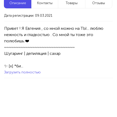
Описание
Контакты
Товары
Отзывы
Новые компании
Дата регистрации: 09.03.2021
Репетитор по математике
Уфа
Привет ! Я Евгения , со мной можно на ТЫ... люблю 
нежность и гладкостью . Со мной ты тоже это 
полюбишь.❤️
Услуги
Товары
Специалисты/Услуги
Атрибуты интерьера
~~~~~~~~~~~~~~~~~~~~~~~~~~~~~~

100%
Шугаринг | депиляция | сахар

Продукция AVON, ФАБЕРЛИК,
ОРИФЛЭЙМ.
✨ [x] *би...
Интересные компании
1234 БР
Загрузить полностью
Здравница Алтеи
Уфа
Услуги
Обучение
Курсы
100%