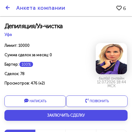
SmartBarter.ru
Анкета компании
6
Последние обновления
Депиляция/Уз-чистка
Уфа
Лимит: 10000
Сумма сделок за месяц: 0
Бартер:
100%
Сделок: 78
был(а) онлайн
12.07.2026 18:44
Просмотров: 476 (+2)
МСК
НАПИСАТЬ
ПОЗВОНИТЬ
ДАРИТЕ ДРУЗЬЯМ 3000 БР ЗА НАШ СЧЁТ!
ЗАКЛЮЧИТЬ СДЕЛКУ