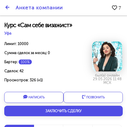
SmartBarter.ru
Анкета компании
7
Последние обновления
Курс «Сам себе визажист»
Уфа
Лимит: 10000
Сумма сделок за месяц: 0
Бартер:
100%
Сделок: 42
был(а) онлайн
29.05.2026 11:48
Просмотров: 326 (+1)
МСК
НАПИСАТЬ
ПОЗВОНИТЬ
ДАРИТЕ ДРУЗЬЯМ 3000 БР ЗА НАШ СЧЁТ!
ЗАКЛЮЧИТЬ СДЕЛКУ