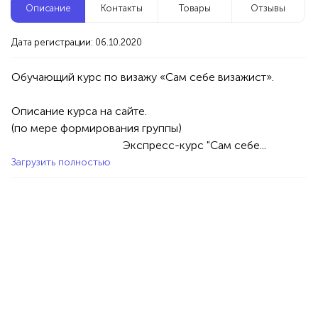
Описание
Контакты
Товары
Отзывы
Новые компании
Дата регистрации: 06.10.2020
Гузель Лапук
Уфа
Описание курса на сайте.

Услуги
Красота/Здоровье
Депиляция/Эпиляция
(по мере формирования группы)         

100%
                                       Экспресс-курс "Сам себе...
Продукция AVON, ФАБЕРЛИК,
Загрузить полностью
ОРИФЛЭЙМ.
Интересные компании
1234 БР
Магазин женских лосин и колготок
Уфа
Товары
Одежда
Женская одежда
100%