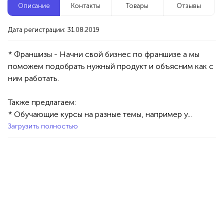
Описание
Контакты
Товары
Отзывы
Новые компании
Дата регистрации: 31.08.2019
Агентство событий ПУШКА
Уфа
* Франшизы - Начни свой бизнес по франшизе а мы 
поможем подобрать нужный продукт и объясним как с 
Услуги
Праздник/Развлечения
Аниматоры
100%
Также предлагаем:

Продукция AVON, ФАБЕРЛИК,
* Обучающие курсы на разные темы, например у...
ОРИФЛЭЙМ.
Загрузить полностью
Интересные компании
1234 БР
Магазин женских лосин и колготок
Уфа
Товары
Одежда
Женская одежда
100%