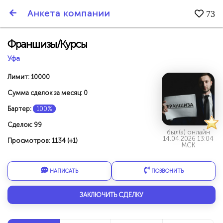
SmartBarter.ru
Анкета компании
73
Последние обновления
Франшизы/Курсы
Уфа
Лимит: 10000
Сумма сделок за месяц: 0
Бартер:
100%
Сделок: 99
был(а) онлайн
14.04.2026 13:04
Просмотров: 1134 (+1)
МСК
НАПИСАТЬ
ПОЗВОНИТЬ
ДАРИТЕ ДРУЗЬЯМ 3000 БР ЗА НАШ СЧЁТ!
ЗАКЛЮЧИТЬ СДЕЛКУ